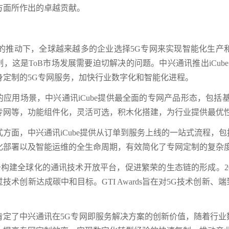
方面所作出的卓越贡献。
.0的推动下，全球越来越多的企业选择5G专网来实现智能化生
，这是ToB市场发展需要迫切解决的问题。中兴通讯推出iCub
身定制的5G专网服务，加快行业数字化和智能化进程。
的应用场景，中兴通讯iCube提供最全面的专网产品形态，包括
专网等，功能组件化，灵活可选，积木化搭建，为行业提供最优性
式方面，中兴通讯iCube提供从订单到服务上线的一站式流程，
化部署以及智能运维的全生命周期，有效简化了专网定制的复杂度
于构建全球化的通讯技术开放平台，促进繁荣的生态链的形成。202
技术创新达成碳中和目标。GTI Awards旨在对5G技术创
肯定了中兴通讯在5G专网即服务解决方案的创新价值，随着行