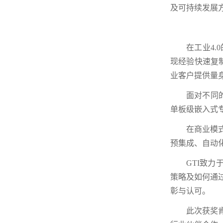
及可持续发展
在工业4
现经验快速复制
业客户提供量
面对不同
单板级嵌入式
在商业模
预集成、自动
GTI致力
策略及如何通过
彰与认可。
此次获奖