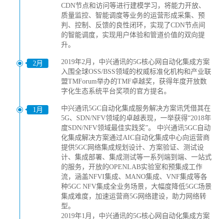
CDN节点和访问等进行建模学习，将能力开放、
质量监控、智能调度等业务的运营形成采集、预
判、控制、反馈的良性闭环，实现了CDN节点间
的智能调度，实现用户体验和管道价值的双向提
升。
2019年2月，中兴通讯的5G核心网自动化集成方案
2月
入围全球OSS/BSS领域的权威标准化机构和产业联
盟TMForum举办的TMF卓越奖，获得年度开放数
字化生态系统平台奖项的官方提名。
中兴通讯5GC自动化集成服务解决方案讯凭借其在
1月
5G、SDN/NFV领域的卓越表现，一举获得“2018年
度SDN/NFV领域最佳实践奖”。 中兴通讯5GC自动
化集成解决方案通过AIC自动化集成中心向运营商
提供5GC网络集成规划设计、方案验证、测试设
计、集成部署、集成测试等一系列端到端、一站式
的服务，开放的OPENLAB实验室和预集成工作
流，涵盖NFVI集成、MANO集成、VNF集成等各
种5GC NFV集成全业务场景，大幅度降低5GC场景
集成难度，加速运营商5G网络建设，助力网络转
型。
2019年1月，中兴通讯的5G核心网自动化集成方案