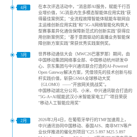
在本次评选活动中，“消息即AI服务，赋能千行百
4月
业增价值，5G消息内生多模态智能体应用实践”获
得最佳案例奖；“全流程故障智能体赋能车联网自
主运维创新应用实践”和“5G-A网络智能化构筑大
型赛事差异化通信保障新范式的创新实践”获得应
用创新案例奖；“基于意图驱动的直播业务智能保
障创新方案实践”荣获优秀实践案例奖。
世界移动通信大会（MWC26巴塞罗那）期间，由
3月
中国移动集团网络事业部、中国移动杭州研发中
心、京东集团与中兴通讯联合打造的AI-Powered
Open Gateway解决方案，凭借领先的技术创新与标
杆实践价值，斩获GSMA全球移动大奖
（GLOMO）——“开放网关挑战奖”。
中国移动湖北分公司、小米、中兴通讯联合打造的
“5G-A×AI赋能武汉小米智能家电工厂”项目荣获
“移动人工智能应用奖”
2026年2月4日，在葡萄牙举行的TMF加速周上，
2月
中兴通讯协同中国移动、泰国AIS、南非MTN等产
业伙伴推进的催化剂项目“C25.5.897 M25.5.897