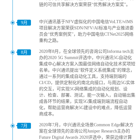
链的可信共享解决方案荣获“优秀解决方案奖”。
中兴通讯基于NFV虚拟化的中国电信VoLTE/vIMS
9月
项目解决方案荣获SDN/NFV/AI标准与产业推进委
员会“优秀案例奖”，助力中国电信CTNet2025网络
重构之路。
2020年8月，在全球领先的咨询公司Informa tech主
8月
办的2020 5G Summit评选中，中兴通讯5G自动化
集成中心解决方案入围最佳网络自动化技术奖项短
名单。中兴通讯提出“软件定义系统集成”的理念，
通过一系列的集成自动化工具，支持端到端的
CI/CD，提供定制化的南北向接口，与周边5G实体
的交互，可实现5G网络集成的自动化规划、设
计、检查、部署、测试，能一次输入，自动输出集
成各环节的结果，实现5G集成端到端流程自动
化，帮助运营商解决5G建设中的难点，降低运营
商成本。
2020年7月，中兴通讯全场景Common Edge解决方
7月
案在全球领先的咨询公司Juniper Research主办的
Future Digital Awards 2020评选中，荣获边缘计算