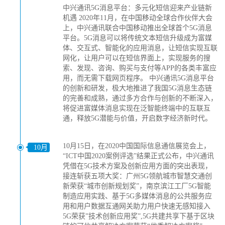
中兴通讯5G消息平台：多元化短信迎来产业链新
机遇 2020年11月，在中国移动全球合作伙伴大会
上，中兴通讯联合中国移动推出全球首个5G消息
平台。5G消息可以将传统文本短信升级成为富媒
体、交互式、智能化的应用消息，让短信实现互联
网化，让用户可以在短信界面上，实现服务的搜
索、发现、咨询、购买与支付等APP的各类丰富应
用，而无需下载网页程序。 中兴通讯5G消息平台
的创新和研发，极大地推进了我国5G消息生态链
的完善和成熟，通过多方合作与创新的不断深入，
将促进富媒体消息实现在泛智能终端中的互联互
通，释放5G潜能与价值，开启数字经济新时代。
10月15日，在2020中国国际信息通信展览会上，
10月
“ICT中国2020案例评选”结果正式公布，中兴通讯
凭借在5G技术方案及创新应用方面的突出表现，
接连斩获五项大奖：广州5G领航城市智慧交通创
新荣获“城市创新规划奖”，南京滨江工厂5G智能
制造应用实践、基于5G多媒体消息的公共服务应
用和用户数据互通网关助力用户快速无感知接入
5G荣获”技术创新应用奖”,5G共建共享下基于区块