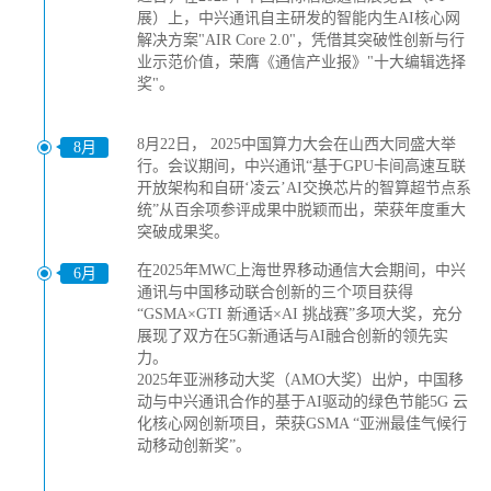
展）上，中兴通讯自主研发的智能内生AI核心网
解决方案"AIR Core 2.0"，凭借其突破性创新与行
业示范价值，荣膺《通信产业报》"十大编辑选择
奖"。
8月22日， 2025中国算力大会在山西大同盛大举
8月
行。会议期间，中兴通讯“基于GPU卡间高速互联
开放架构和自研‘凌云’AI交换芯片的智算超节点系
统”从百余项参评成果中脱颖而出，荣获年度重大
突破成果奖。
在2025年MWC上海世界移动通信大会期间，中兴
6月
通讯与中国移动联合创新的三个项目获得
“GSMA×GTI 新通话×AI 挑战赛”多项大奖，充分
展现了双方在5G新通话与AI融合创新的领先实
力。
2025年亚洲移动大奖（AMO大奖）出炉，中国移
动与中兴通讯合作的基于AI驱动的绿色节能5G 云
化核心网创新项目，荣获GSMA “亚洲最佳气候行
动移动创新奖”。