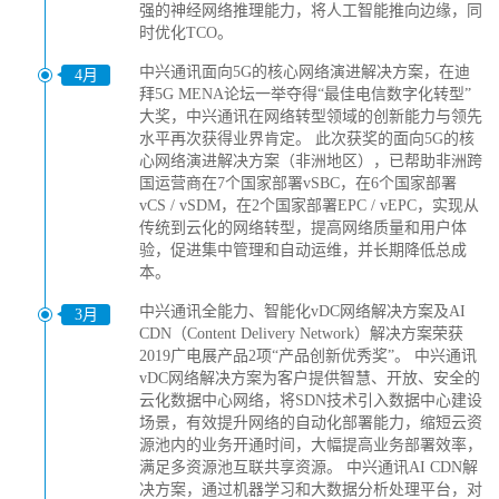
强的神经网络推理能力，将人工智能推向边缘，同
时优化TCO。
中兴通讯面向5G的核心网络演进解决方案，在迪
4月
拜5G MENA论坛一举夺得“最佳电信数字化转型”
大奖，中兴通讯在网络转型领域的创新能力与领先
水平再次获得业界肯定。 此次获奖的面向5G的核
心网络演进解决方案（非洲地区），已帮助非洲跨
国运营商在7个国家部署vSBC，在6个国家部署
vCS / vSDM，在2个国家部署EPC / vEPC，实现从
传统到云化的网络转型，提高网络质量和用户体
验，促进集中管理和自动运维，并长期降低总成
本。
中兴通讯全能力、智能化vDC网络解决方案及AI
3月
CDN（Content Delivery Network）解决方案荣获
2019广电展产品2项“产品创新优秀奖”。 中兴通讯
vDC网络解决方案为客户提供智慧、开放、安全的
云化数据中心网络，将SDN技术引入数据中心建设
场景，有效提升网络的自动化部署能力，缩短云资
源池内的业务开通时间，大幅提高业务部署效率，
满足多资源池互联共享资源。 中兴通讯AI CDN解
决方案，通过机器学习和大数据分析处理平台，对