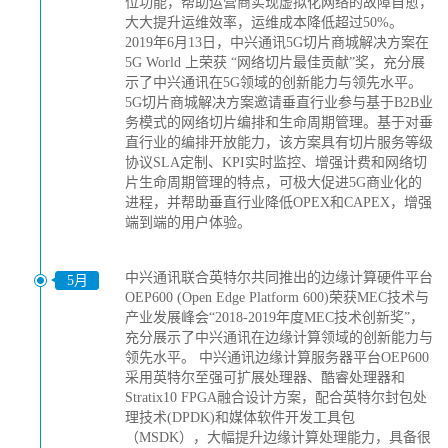
位功能，帮助运营商实现虚拟化网络的故障自愈，
大大提升运维效率，运维成本降低超过50%。
2019年6月13日，中兴通讯5G切片商城解决方案在
5G World 上荣获 “网络切片最佳贡献”奖，充分展
示了中兴通讯在5G领域的创新能力与领先水平。
5G切片商城解决方案邀请垂直行业参与基于B2B业
务模式的网络切片编排和生命周期管理。基于对垂
直行业的编排开放能力，该方案具有切片服务等级
协议SLA定制、KPI实时监控、增强计费和网络切
片生命周期管理的特点，可极大促进5G商业化的
进程，并帮助垂直行业降低OPEX和CAPEX，增强
端到端的用户体验。
中兴通讯联合英特尔共同推出的边缘计算硬件平台
5月
OEP600 (Open Edge Platform 600)荣获MEC技术与
产业发展峰会“2018-2019年度MEC技术创新奖”，
充分展示了中兴通讯在边缘计算领域的创新能力与
领先水平。 中兴通讯边缘计算服务器平台OEP600
采用英特尔至强可扩展处理器、酷睿处理器和
Stratix10 FPGA融合设计方案，配合英特尔封包处
理技术(DPDK)和媒体软件开发工具包
（MSDK），大幅提升边缘计算处理能力，具备很