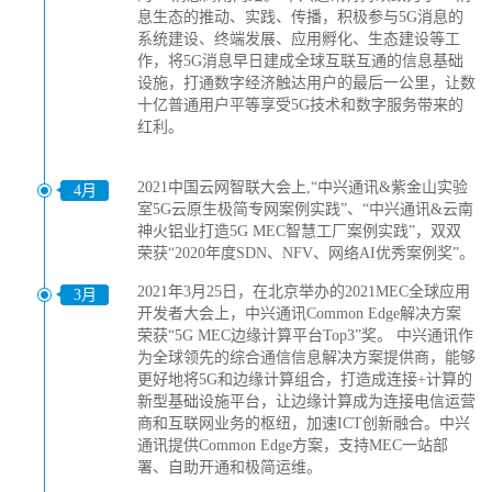
息生态的推动、实践、传播，积极参与5G消息的
系统建设、终端发展、应用孵化、生态建设等工
作，将5G消息早日建成全球互联互通的信息基础
设施，打通数字经济触达用户的最后一公里，让数
十亿普通用户平等享受5G技术和数字服务带来的
红利。
2021中国云网智联大会上,“中兴通讯&紫金山实验
4月
室5G云原生极简专网案例实践”、“中兴通讯&云南
神火铝业打造5G MEC智慧工厂案例实践”，双双
荣获“2020年度SDN、NFV、网络AI优秀案例奖”。
2021年3月25日，在北京举办的2021MEC全球应用
3月
开发者大会上，中兴通讯Common Edge解决方案
荣获“5G MEC边缘计算平台Top3”奖。 中兴通讯作
为全球领先的综合通信信息解决方案提供商，能够
更好地将5G和边缘计算组合，打造成连接+计算的
新型基础设施平台，让边缘计算成为连接电信运营
商和互联网业务的枢纽，加速ICT创新融合。中兴
通讯提供Common Edge方案，支持MEC一站部
署、自助开通和极简运维。