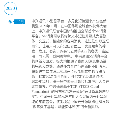
2020
中兴通讯5G消息平台：多元化短信迎来产业链新
12月
机遇 2020年11月，在中国移动全球合作伙伴大会
上，中兴通讯联合中国移动推出全球首个5G消息
平台。5G消息可以将传统文本短信升级成为富媒
体、交互式、智能化的应用消息，让短信实现互联
网化，让用户可以在短信界面上，实现服务的搜
索、发现、咨询、购买与支付等APP的各类丰富应
用，而无需下载网页程序。 中兴通讯5G消息平台
的创新和研发，极大地推进了我国5G消息生态链
的完善和成熟，通过多方合作与创新的不断深入，
将促进富媒体消息实现在泛智能终端中的互联互
通，释放5G潜能与价值，开启数字经济新时代。
2020年12月，第十届中国云计算和标准应用大会在
北京举办，中兴通讯基于TCF（TECS Cloud
Foundation）的分布式精准云荣获“云计算卓越产品
奖”。中国云计算和标准应用大会是国内云计算领
域的年度盛会，该奖项是中国云开源联盟组织发起
“聚焦数字基建，赋能实体经济”的全新奖项。