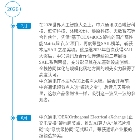
2026
在2026世界人工智能大会上，中兴通讯联合曦智科
7月
技、壁仞科技、沐曦股份、燧原科技、天数智芯等
合作伙伴，凭借“基于OEX+dOCS架构的国产高性
能Matrix超节点”项目，再度荣登SAIL榜单，斩获
本届SAIL之星奖项。这是继2025年首次获得SAIL
大奖后，中兴通讯及合作伙伴连续第二年摘得
SAIL系列荣誉，充分彰显其在AI基础设施创新、
全栈协同优化与规模化落地方面的领先实力获得了
高度认可。
中兴通讯在本届WAIC上名声大噪。展会开幕前，
中兴通讯超节点入选“镇馆之宝”，后续几天展会
里，这款产品像磁铁一样，吸引这一波又一波的参
观者。
中兴通讯“OEX(Orthogonal Electrical eXchange )正
6月
交电交换”架构超节点，推动AI算力从“单芯片堆
砌”向“系统级协同”范式跃迁，荣获通讯产业报的
编辑选择奖。