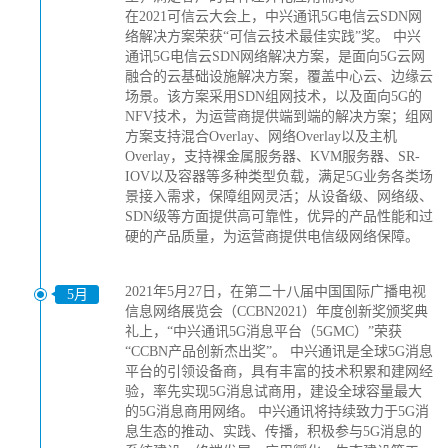
在2021可信云大会上，中兴通讯5G电信云SDN网
络解决方案荣获“可信云技术最佳实践”奖。 中兴
通讯5G电信云SDN网络解决方案，是面向5G云网
融合的云基础设施解决方案，覆盖中心云、边缘云
场景。该方案采用SDN组网技术，以及面向5G的
NFV技术，为运营商提供端到端的解决方案；组网
方案支持混合Overlay、网络Overlay以及主机
Overlay，支持裸金属服务器、KVM服务器、SR-
IOV以及容器等多种类型负载，满足5G业务各类场
景接入需求，保障组网灵活；从设备级、网络级、
SDN级等方面提供高可靠性，优异的产品性能和过
硬的产品质量，为运营商提供电信级网络保障。
2021年5月27日，在第二十八届中国国际广播电视
5月
信息网络展览会（CCBN2021）年度创新奖颁奖典
礼上，“中兴通讯5G消息平台（5GMC）”荣获
“CCBN产品创新杰出奖”。 中兴通讯是全球5G消息
平台的引领设备商，具有丰富的技术积累和建网经
验，率先实现5G消息试商用，建设全球容量最大
的5G消息商用网络。 中兴通讯将持续致力于5G消
息生态的推动、实践、传播，积极参与5G消息的