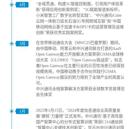
“全域贯通，构建5G智能控制面，引领用户体验革
4月
新”获得应用创新案例奖； “5G赋能智造新标杆，
小米智慧工厂数字化转型实践”、“中兴通讯iCube
云网一体助力延长石油5G专网跨域互联”和“中国
移动网络云基于加速卡&DPU卡的运营管理及运维
创新”荣获优秀实践案例奖。
在世界移动通信大会（MWC25巴塞罗那）期间，
3月
由中国移动、阿里云和中兴通讯联合打造的AaaS
Open Gateway能力开放解决方案荣获GSMA全球移
动大奖（GLOMO）“Open Gateway挑战奖”，标志
着Open Gateway在主要行业的示范性场景已经得到
规模商用，中国移动携手合作伙伴践行GSMA
Open Gateway倡议的努力得到了全球产业的高度认
可。
中兴通讯全栈智算解决方案荣获全球数字贸易博览
会先锋奖
2025年1月15日，“2024年度信息通信业高质量发
1月
展‘硬核’力量榜”正式发布。中兴通讯“基于高性能
国产智算中心的分布式智算训练”荣获C114通信网
“智算中心关键技术创新奖”，显示出中兴通讯对国