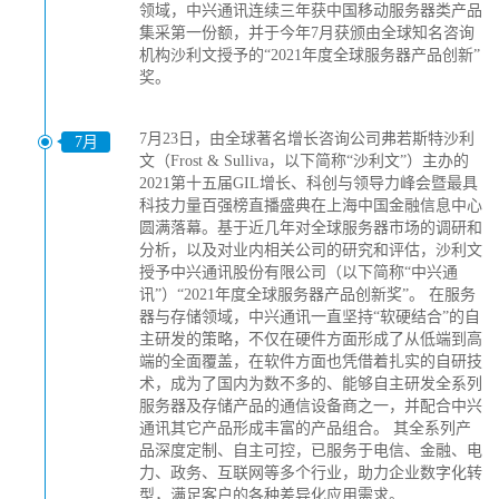
领域，中兴通讯连续三年获中国移动服务器类产品
集采第一份额，并于今年7月获颁由全球知名咨询
机构沙利文授予的“2021年度全球服务器产品创新”
奖。
7月23日，由全球著名增长咨询公司弗若斯特沙利
7月
文（Frost & Sulliva，以下简称“沙利文”）主办的
2021第十五届GIL增长、科创与领导力峰会暨最具
科技力量百强榜直播盛典在上海中国金融信息中心
圆满落幕。基于近几年对全球服务器市场的调研和
分析，以及对业内相关公司的研究和评估，沙利文
授予中兴通讯股份有限公司（以下简称“中兴通
讯”）“2021年度全球服务器产品创新奖”。 在服务
器与存储领域，中兴通讯一直坚持“软硬结合”的自
主研发的策略，不仅在硬件方面形成了从低端到高
端的全面覆盖，在软件方面也凭借着扎实的自研技
术，成为了国内为数不多的、能够自主研发全系列
服务器及存储产品的通信设备商之一，并配合中兴
通讯其它产品形成丰富的产品组合。 其全系列产
品深度定制、自主可控，已服务于电信、金融、电
力、政务、互联网等多个行业，助力企业数字化转
型，满足客户的各种差异化应用需求。