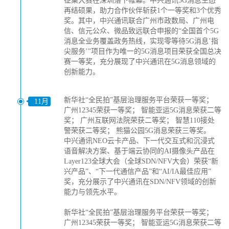
征集大赛在深圳落下帷幕。中兴通讯5G消息生态
再结硕果，助力合作伙伴斩获1个一等奖和3个优秀
奖。其中，中兴通讯联合广州市政数局、广州电
信、信元公众、微品致远联合申报的“全国首个5G
消息全业务覆盖政务热线，实现零等待5G消息’指
尖服务’”项目作为唯一的5G消息项目荣获全国总决
赛一等奖，充分展现了中兴通讯在5G消息领域的
创新能力。
新华社“全民拍”基层治理服务平台荣获一等奖；
11月
广州12345荣获一等奖； 智能亚运5G消息荣获二等
奖； 广州互联网法院荣获二等奖； 智慧110接处
警荣获二等奖； 熊猫公园5G消息荣获三等奖。
中兴通讯NEO云卡产品、下一代交互式和沉浸式
语音解决方案、基于端云协同的AI摄像头产品在
Layer123全球大会（全球SDN/NFV大会）荣获“新
兴产品”、“下一代通信产品”和“AI/IA最佳应用”
奖，充分展示了中兴通讯在SDN/NFV领域的创新
能力与领先水平。
新华社“全民拍”基层治理服务平台荣获一等奖；
广州12345荣获一等奖； 智能亚运5G消息荣获二等