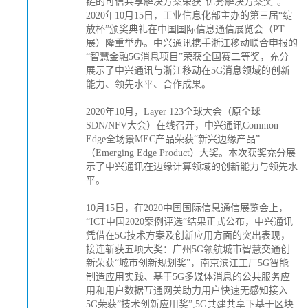
链的可信共享解决方案荣获“优秀解决方案奖”。
2020年10月15日，工业信息化部主办的第三届“绽
放杯”颁奖典礼在中国国际信息通信展览会（PT
展）隆重举办。中兴通讯携手浙江移动联合申报的
“智慧金融5G消息项目”荣获全国赛二等奖，充分
展示了中兴通讯与浙江移动在5G消息领域的创新
能力、领先水平、合作成果。
2020年10月，Layer 123全球大会（原全球
SDN/NFV大会）在线召开，中兴通讯Common
Edge全场景MEC产品荣获“新兴边缘产品”
（Emerging Edge Product）大奖。本次获奖充分展
示了中兴通讯在边缘计算领域的创新能力与领先水
平。
10月15日，在2020中国国际信息通信展览会上，
“ICT中国2020案例评选”结果正式公布，中兴通讯
凭借在5G技术方案及创新应用方面的突出表现，
接连斩获五项大奖：广州5G领航城市智慧交通创
新荣获“城市创新规划奖”，南京滨江工厂5G智能
制造应用实践、基于5G多媒体消息的公共服务应
用和用户数据互通网关助力用户快速无感知接入
5G荣获”技术创新应用奖”,5G共建共享下基于区块