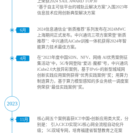
上荣获2024 SAIL AWARD TOP30
“基于自主可信平台的城轨云解决方案”入围2023年
信息技术应用创新典型解决方案
2024信息通信业“新质推荐”系列发布在2024MWC
6月
上海期间正式发布。中兴通讯三项方案荣登“新质
推荐”：中兴通讯AiCube训推一体机获得2024年智
能算力技术最佳方案。
在“2023年度中国SDN、NFV、网络 AI优秀案例征
4月
集活动”中，5G专网登陆“爱达·魔都”号，中兴通讯
iCube2.0大放异彩案例，基于IPv6+的新型城域网
创新实践应用案例获得“优秀实践案例”奖；用算力
制造算力，基于算力模型感知的多业务统一调度案
例荣获“最佳实践案例”奖。
2023
核心网五个案例喜获ICT中国•创新应用类大奖，分
11月
别是： 引入CICD实现5G核心网全流程自动化升
级； 5G双域专网，培育福建省智慧教育之花案