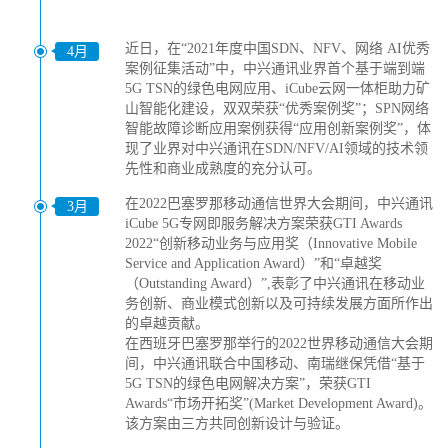
近日，在“2021年度中国SDN、NFV、网络 AI优秀
4月
案例征集活动”中，中兴通讯业界首个基于端到端
5G TSN的绿色电网应用、iCube云网一体柜助力矿
山智能化建设，双双荣获“优秀案例奖”；SPN网络
智能故障诊断应用案例获得“应用创新案例奖”，体
现了业界对中兴通讯在SDN/NFV/AI领域的技术领
先性和商业成熟度的充分认可。
在2022巴塞罗那移动通信世界大会期间，中兴通讯
3月
iCube 5G专网即服务解决方案荣获GTI Awards
2022“创新移动业务与应用奖（Innovative Mobile
Service and Application Award）”和“卓越奖
（Outstanding Award）”,表彰了中兴通讯在移动业
务创新、商业模式创新以及可持续发展方面所作出
的卓越贡献。
在西班牙巴塞罗那举行的2022世界移动通信大会期
间，中兴通讯联合中国移动、南瑞继保凭借“基于
5G TSN的绿色电网解决方案”，荣获GTI
Awards“市场开拓奖”(Market Development Award)。
该方案由三方共同创新设计与验证。