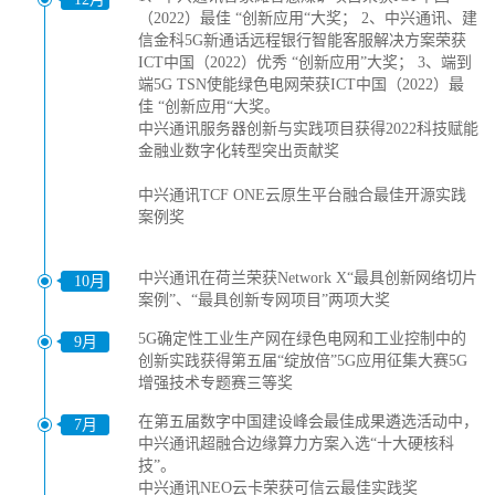
（2022）最佳 “创新应用“大奖； 2、中兴通讯、建
信金科5G新通话远程银行智能客服解决方案荣获
ICT中国（2022）优秀 “创新应用”大奖； 3、端到
端5G TSN使能绿色电网荣获ICT中国（2022）最
佳 “创新应用“大奖。
中兴通讯服务器创新与实践项目获得2022科技赋能
金融业数字化转型突出贡献奖
中兴通讯TCF ONE云原生平台融合最佳开源实践
案例奖
中兴通讯在荷兰荣获Network X“最具创新网络切片
10月
案例”、“最具创新专网项目”两项大奖
5G确定性工业生产网在绿色电网和工业控制中的
9月
创新实践获得第五届“绽放倍”5G应用征集大赛5G
增强技术专题赛三等奖
在第五届数字中国建设峰会最佳成果遴选活动中，
7月
中兴通讯超融合边缘算力方案入选“十大硬核科
技”。
中兴通讯NEO云卡荣获可信云最佳实践奖