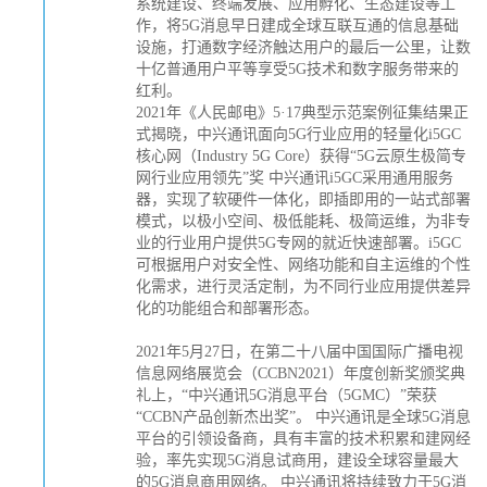
系统建设、终端发展、应用孵化、生态建设等工
作，将5G消息早日建成全球互联互通的信息基础
设施，打通数字经济触达用户的最后一公里，让数
十亿普通用户平等享受5G技术和数字服务带来的
红利。
2021年《人民邮电》5·17典型示范案例征集结果正
式揭晓，中兴通讯面向5G行业应用的轻量化i5GC
核心网（Industry 5G Core）获得“5G云原生极简专
网行业应用领先”奖 中兴通讯i5GC采用通用服务
器，实现了软硬件一体化，即插即用的一站式部署
模式，以极小空间、极低能耗、极简运维，为非专
业的行业用户提供5G专网的就近快速部署。i5GC
可根据用户对安全性、网络功能和自主运维的个性
化需求，进行灵活定制，为不同行业应用提供差异
化的功能组合和部署形态。
2021年5月27日，在第二十八届中国国际广播电视
信息网络展览会（CCBN2021）年度创新奖颁奖典
礼上，“中兴通讯5G消息平台（5GMC）”荣获
“CCBN产品创新杰出奖”。 中兴通讯是全球5G消息
平台的引领设备商，具有丰富的技术积累和建网经
验，率先实现5G消息试商用，建设全球容量最大
的5G消息商用网络。 中兴通讯将持续致力于5G消