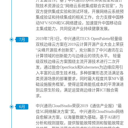
开全面合作。基于中兴通讯OpenLab实验室和设计
院技术资源设立“网络云系统集成联合实验室”，为
双方提供集成实验和测试环境，开展网络云系统预
集成验证和持续集成的相关工作，合力支撑中国移
动NFV/SDN和5G网络建设，加速提升中国移动自
主集成能力，共同促进产业持续健康发展。
2019年7月3日，中兴通讯TECS OpenPalette轻量级
7月
双核边缘云方案在2019云计算开源产业大会上荣获
“尖峰开源技术创新奖”，充分展示了中兴通讯在云
计算领域的创新能力与边缘云的领先水平。 轻量
级双核边缘云方案围绕主流开源技术进行二次开
发，通过融合OpenStack和Kubernetes为边缘应用引
入丰富的云原生技术栈，多种部署形态灵活满足各
类资源场景的部署要求，同时最大程度共享NFV基
础设施服务框架，使得运营商能低成本的平滑演进
到云原生阶段，满足运营商边缘计算ICT融合需
求。
中兴通讯CloudStudio荣获2019《通信产业报》“最
6月
佳5G网络解决方案”奖。 中兴通讯CloudStudio网络
自愈解决方案，以海量数据为基础，基于AI进行
分析和规则提取，提供智能故障预测和智能故障定