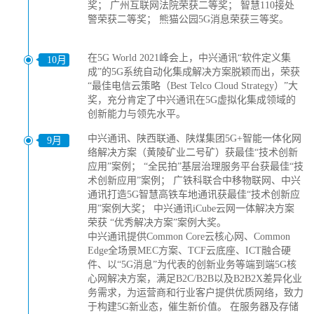
奖； 广州互联网法院荣获二等奖； 智慧110接处
警荣获二等奖； 熊猫公园5G消息荣获三等奖。
在5G World 2021峰会上，中兴通讯“软件定义集
10月
成”的5G系统自动化集成解决方案脱颖而出，荣获
“最佳电信云策略（Best Telco Cloud Strategy）”大
奖，充分肯定了中兴通讯在5G虚拟化集成领域的
创新能力与领先水平。
中兴通讯、陕西联通、陕煤集团5G+智能一体化网
9月
络解决方案（黄陵矿业二号矿）获最佳“技术创新
应用”案例； “全民拍”基层治理服务平台获最佳“技
术创新应用”案例； 广铁科联合中移物联网、中兴
通讯打造5G智慧高铁车地通讯获最佳“技术创新应
用”案例大奖； 中兴通讯iCube云网一体解决方案
荣获 “优秀解决方案”案例大奖。
中兴通讯提供Common Core云核心网、Common
Edge全场景MEC方案、TCF云底座、ICT融合硬
件、以“5G消息”为代表的创新业务等端到端5G核
心网解决方案，满足B2C/B2B以及B2B2X差异化业
务需求，为运营商和行业客户提供优质网络，致力
于构建5G新业态，催生新价值。 在服务器及存储