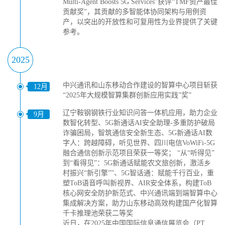
Multi-Agent Boosts 5G Services”获评“TMF资产最佳
贡献奖”，其贡献的多智能体协同架构与用例资
产，以突出的开放性和可复用性为业界提供了关键
参考。
2025
中兴通讯和山东移动合作建设的智算中心项目斩获
12月
“2025年大规模智算集群创新应用实践”奖”
辽宁鞍钢钢铁行业知识问答一体机应用，助力企业
9月
数智化转型、5G新通话AI安全助理-多重防护破局
诈骗困局，智筑通信安全新生态、5G新通话AI数
字人：跨越障碍，听见世界、四川电信VoWiFi-5G
融合通信创新示范项目荣获一等奖； “从“听得见”
到“看得见”：5G新通话赋能农文旅创新，激活乡
村振兴“新引擎””、5G智话通：赋能千行百业，重
塑ToB语音呼叫新视界、AIR安全体系，构建ToB
核心网安全防护新范式、中兴通讯端到端智算中心
集成解决方案，助力山东移动高效构建国产化智算
千卡推理池荣获二等奖
近日，在2025年中国国际信息通信展览会（PT