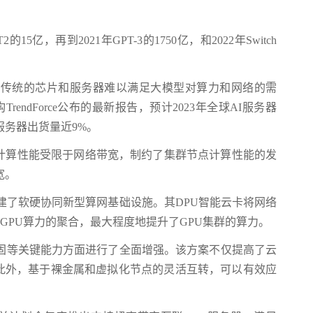
5亿，再到2021年GPT-3的1750亿，和2022年Switch
完成训练。传统的芯片和服务器难以满足大模型对算力和网络的需
dForce公布的最新报告，预计2023年全球AI服务器
体服务器出货量近9%。
点的计算性能受限于网络带宽，制约了集群节点计算性能的发
宽。
中心，构建了软硬协同新型算网基础设施。其DPU智能云卡将网络
了GPU算力的聚合，最大程度地提升了GPU集群的算力。
固等关键能力方面进行了全面增强。该方案不仅提高了云
入。此外，基于裸金属和虚拟化节点的灵活互转，可以有效应