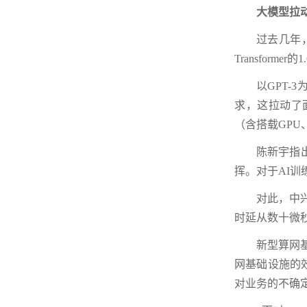
大模型拉
过去几年，大
Transfor
以GPT-
求，这拉动了面
（含搭载GPU
陈新宇指
挥。对于AI
对此，中兴
时延从数十微秒
新型算网
网基础设施的效
对业务的不确