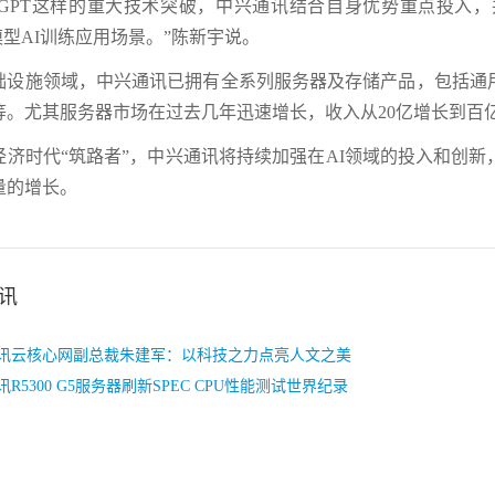
hatGPT这样的重大技术突破，中兴通讯结合自身优势重点投入
大模型AI训练应用场景。”陈新宇说。
础设施领域，中兴通讯已拥有全系列服务器及存储产品，包括通
等。尤其服务器市场在过去几年迅速增长，收入从20亿增长到百
经济时代“筑路者”，中兴通讯将持续加强在AI领域的投入和创新
量的增长。
讯
讯云核心网副总裁朱建军：以科技之力点亮人文之美
R5300 G5服务器刷新SPEC CPU性能测试世界纪录