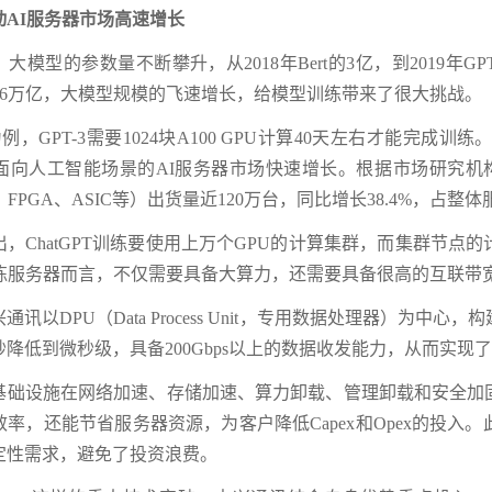
动AI服务器市场高速增长
模型的参数量不断攀升，从2018年Bert的3亿，到2019年GPT2的1
mer的1.6万亿，大模型规模的飞速增长，给模型训练带来了很大挑战。
3为例，GPT-3需要1024块A100 GPU计算40天左右才能
向人工智能场景的AI服务器市场快速增长。根据市场研究机构Tren
、FPGA、ASIC等）出货量近120万台，同比增长38.4%，占整
出，ChatGPT训练要使用上万个GPU的计算集群，而集群节
训练服务器而言，不仅需要具备大算力，还需要具备很高的互联带
通讯以DPU（Data Process Unit，专用数据处理器）为
降低到微秒级，具备200Gbps以上的数据收发能力，从而实现
基础设施在网络加速、存储加速、算力卸载、管理卸载和安全加
率，还能节省服务器资源，为客户降低Capex和Opex的投
定性需求，避免了投资浪费。