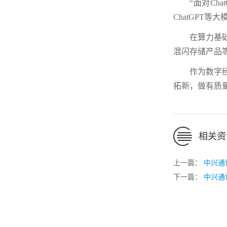
“面对C
ChatGPT等
在算力基
混闪存储产品
作为数字
拓新，做有质
相关资
上一篇：
中兴通
下一篇：
中兴通讯