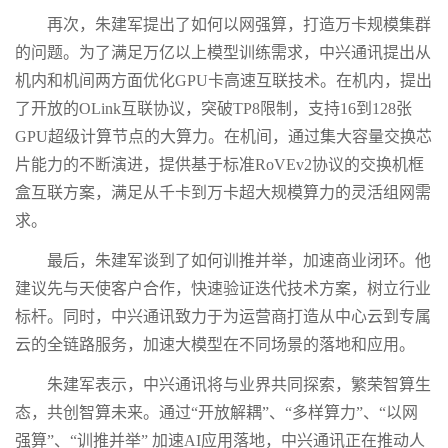
再次，朱建军提出了如何以网强算，打造万卡规模集群
的问题。为了满足万亿以上模型训练需求，中兴通讯提出从
机内和机间两方面优化GPU卡高速互联技术。在机内，提出
了开放的OLink互联协议，突破TP8限制，支持16到128张
GPU超级计算节点的大算力。在机间，通过集大容量交换芯
片能力的不断演进，提供基于标准RoVEv2协议的交换机框
盒互联方案，满足从千卡到万卡超大规模算力的灵活组网需
求。
最后，朱建军谈到了如何训推并举，加速商业闭环。他
建议先与天使客户合作，快速验证迭代技术方案，树立行业
标杆。同时，中兴通讯致力于为运营商打造从中心云到专属
云的全链路服务，加速大模型在不同场景的落地和应用。
朱建军表示，中兴通讯将与业界共同探索，繁荣智算生
态，共创智算未来。通过“开放解耦”、“多样算力”、“以网
强算”、“训推并举” 加速AI应用落地，中兴通讯正在推动人