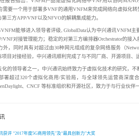
lData在报告指出：VNFM产品是虚拟化网络中VNF用以协同
商均需要一个用于部署多VNF的通用VNFM来完成网络向虚拟化
第三方APP/VNF以及NFVO的解耦集成能力。
VNFM能够进入领导者评级, GlobalData认为中兴通讯VN
P/VNF对接管理能力；稳定的对第三方编排器Orchestrato
外，同时具有对超过由30种网元组成的复杂网络服务（Network
际项目对接经验，中兴通讯顺利完成了与不同厂商、开源项目、
云化的领导者之一，中兴通讯始终致力于虚拟化技术的研究，不
署超过320个虚拟化商用/实验局，与全球领先运营商深度合作，
k、OpenDaylight、CNCF 等标准组织和开源社区，致力于与
讯
获评 “2017年度5G商用领先”及“最具创新力”大奖