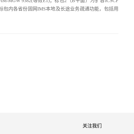
IM-MGW 9382(等效E1)；标包2（B平面）为扩容ICSCF
备应能完成标包内各省份固网IMS本地及长途业务疏通功能，包括用
关注我们