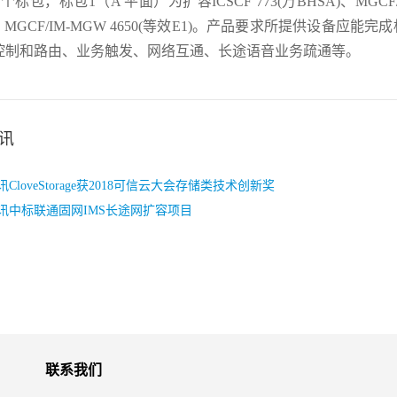
标包，标包1（A 平面）为扩容ICSCF 773(万BHSA)、MGCF/
A)、MGCF/IM-MGW 4650(等效E1)。产品要求所提供设
控制和路由、业务触发、网络互通、长途语音业务疏通等。
讯
CloveStorage获2018可信云大会存储类技术创新奖
讯中标联通固网IMS长途网扩容项目
联系我们