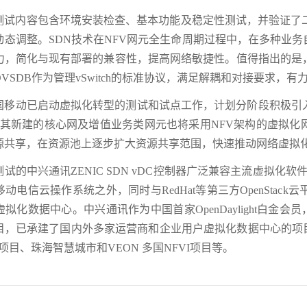
测试内容包含环境安装检查、基本功能及稳定性测试，并验证了二
动态调整。SDN技术在NFV网元全生命周期过程中，在多种业
，简化与现有部署的兼容性，提高网络敏捷性。值得指出的是，此次
VSDB作为管理vSwitch的标准协议，满足解耦和对接要求，有
国移动已启动虚拟化转型的测试和试点工作，计划分阶段积极引
; 其新建的核心网及增值业务类网元也将采用NFV架构的虚拟
源共享，在资源池上逐步扩大资源共享范围，快速推动网络虚拟
试的中兴通讯ZENIC SDN vDC控制器广泛兼容主流虚拟化软件，定位于
动电信云操作系统之外，同时与RedHat等第三方OpenSta
拟化数据中心。中兴通讯作为中国首家OpenDaylight白金会员
项目，已承建了国内外多家运营商和企业用户虚拟化数据中心的项
项目、珠海智慧城市和VEON 多国NFVI项目等。