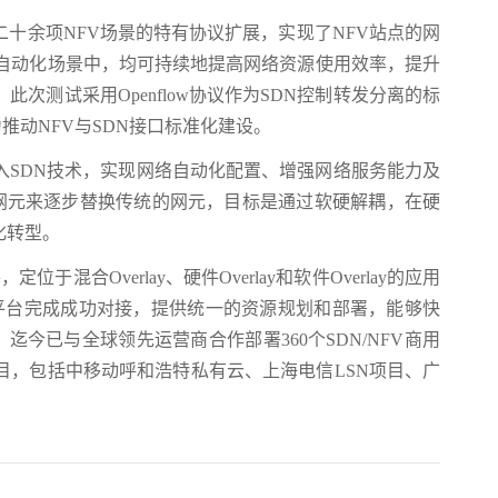
十余项NFV场景的特有协议扩展，实现了NFV站点的网
务自动化场景中，均可持续地提高网络资源使用效率，提升
测试采用Openflow协议作为SDN控制转发分离的标
力推动NFV与SDN接口标准化建设。
入SDN技术，实现网络自动化配置、增强网络服务能力及
化网元来逐步替换传统的网元，目标是通过软硬解耦，在硬
化转型。
混合Overlay、硬件Overlay和软件Overlay的应用
ck云平台完成成功对接，提供统一的资源规划和部署，能够快
，迄今已与全球领先运营商合作部署360个SDN/NFV商用
目，包括中移动呼和浩特私有云、上海电信LSN项目、广