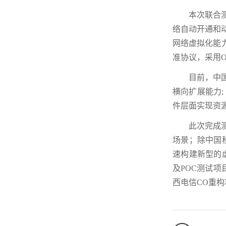
本次联合
络自动开通和
网络虚拟化能力
准协议，采用O
目前，中
横向扩展能力
件层面实现资
此次完成测
场景；除中国移
速构建新型的虚
及POC测试
西电信CO重构