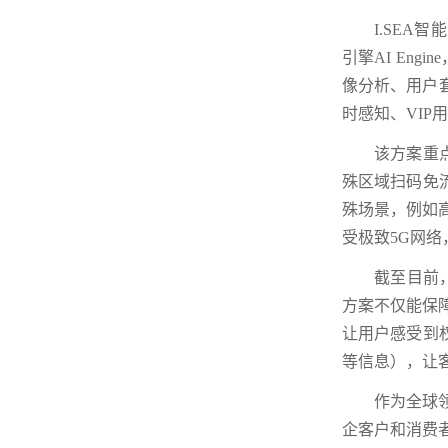
I.SEA智
引擎AI En
像分析、用户
时感知、VI
该方案重
殊区域扫码免
殊场景，例如
受极致5G网
截至目前
方案不仅能保
让用户感受到
等信息），让
作为全球
企客户和消费