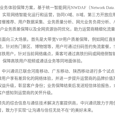
能业务体验保障方案，基于统一智能网元NWDAF（Network Data A
gine，实现网络智能化运行和运营，协同O域、B域、第三方开
套餐推荐、用户数据采集、业务质量分析、网元业务负荷分析、
P用户业务质差保障以及全网资源协同优化，助力运营商精细化流
点面向三大场景。首先是大带宽VIP用户质差保障，例如网红
流，针对热门景区、博物馆等，用户可通过扫码签约免流套餐，5
高铁用户，针对当前网络痛点，乘客可通过高铁扫码或网络侧智
络，保障高铁用户视频或通话业务等同地面体验。
，中兴通讯已联合河南移动、广东移动、陕西移动进行多个试点，
障用户享有差异化的网络体验，并进一步提升运营商的品牌价值及
权益升级，彰显客户身份；业务保障结束后发送短信体验报告，
客户感知到运营商的关怀升级。
领先的综合信息与通信技术解决方案提供商，中兴通讯致力于用
者，致力于实现“让沟通与信任无处不在”的美好未来。