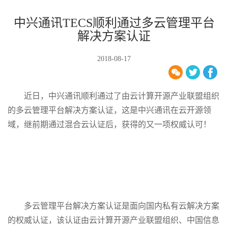
中兴通讯TECS顺利通过多云管理平台
解决方案认证
2018-08-17
近日，中兴通讯顺利通过了由云计算开源产业联盟组织
的多云管理平台解决方案认证，这是中兴通讯在云开源领
域，继前期通过混合云认证后，获得的又一项权威认可！
多云管理平台解决方案认证是面向国内私有云解决方案
的权威认证，该认证由云计算开源产业联盟组织、中国信息