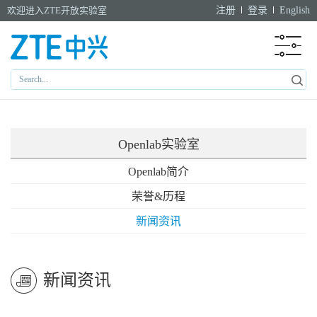
欢迎进入ZTE开放实验室
注册
登录
English
Openlab实验室
Openlab简介
荣誉&历程
新闻资讯
新闻资讯