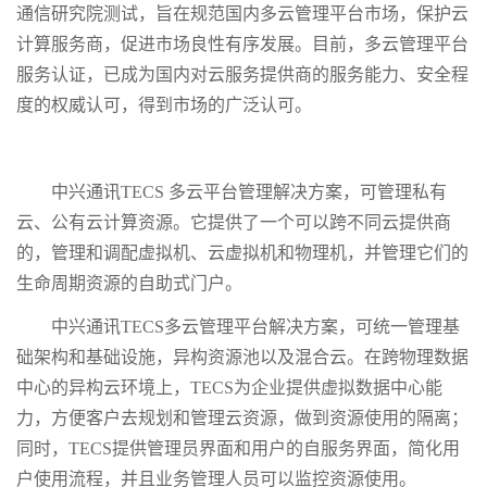
通信研究院测试，旨在规范国内多云管理平台市场，保护云
计算服务商，促进市场良性有序发展。目前，多云管理平台
服务认证，已成为国内对云服务提供商的服务能力、安全程
度的权威认可，得到市场的广泛认可。
中兴通讯TECS 多云平台管理解决方案，可管理私有
云、公有云计算资源。它提供了一个可以跨不同云提供商
的，管理和调配虚拟机、云虚拟机和物理机，并管理它们的
生命周期资源的自助式门户。
中兴通讯TECS多云管理平台解决方案，可统一管理基
础架构和基础设施，异构资源池以及混合云。在跨物理数据
中心的异构云环境上，TECS为企业提供虚拟数据中心能
力，方便客户去规划和管理云资源，做到资源使用的隔离；
同时，TECS提供管理员界面和用户的自服务界面，简化用
户使用流程，并且业务管理人员可以监控资源使用。