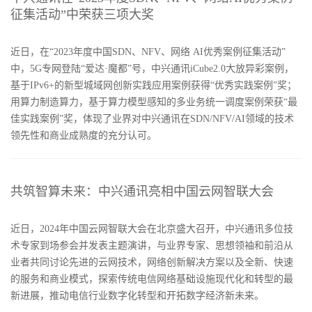
征集活动”中荣获三项大奖
近日，在“2023年度中国SDN、NFV、网络 AI优秀案例征集活动”
中，5G专网登陆“爱达·魔都”号，中兴通讯iCube2.0大放异彩案例，
基于IPv6+的新型城域网创新实践应用案例获得“优秀实践案例”奖；
用算力制造算力，基于算力模型感知的多业务统一调度案例荣获“最
佳实践案例”奖，体现了业界对中兴通讯在SDN/NFV/AI领域的技术
领先性和商业成熟度的充分认可。
共筑智算未来：中兴通讯亮相中国云网智联大会
近日，2024年中国云网智联大会在北京盛大召开，中兴通讯多位技
术专家到场参会并发表主题演讲，与业界专家、思想领袖和前沿从
业者共同讨论先进的云网技术，网络创新解决方案以及全新、快速
的服务和商业模式，探索传统电信网络基础设施现代化和转型的最
新进展，推动电信行业数字化转型和开拓数字经济新未来。