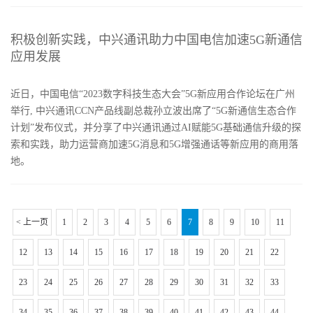
积极创新实践，中兴通讯助力中国电信加速5G新通信
应用发展
近日，中国电信“2023数字科技生态大会”5G新应用合作论坛在广州
举行, 中兴通讯CCN产品线副总裁孙立波出席了“5G新通信生态合作
计划”发布仪式，并分享了中兴通讯通过AI赋能5G基础通信升级的探
索和实践，助力运营商加速5G消息和5G增强通话等新应用的商用落
地。
< 上一页
1
2
3
4
5
6
7
8
9
10
11
12
13
14
15
16
17
18
19
20
21
22
23
24
25
26
27
28
29
30
31
32
33
34
35
36
37
38
39
40
41
42
43
44